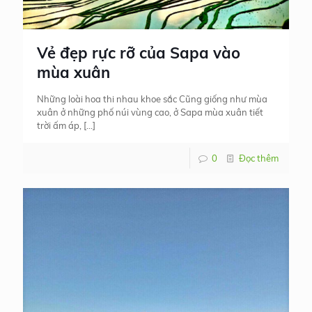
Vẻ đẹp rực rỡ của Sapa vào
mùa xuân
Những loài hoa thi nhau khoe sắc Cũng giống như mùa
xuân ở những phố núi vùng cao, ở Sapa mùa xuân tiết
trời ấm áp,
[…]
0
Đọc thêm