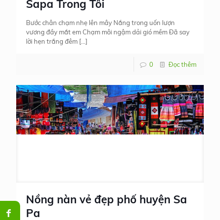
Sapa Trong Tôi
Bước chân chạm nhẹ lên mây Nắng trong uốn lượn
vương đầy mắt em Chạm môi ngậm dải gió mềm Đã say
lời hẹn trắng đêm
[…]
0
Đọc thêm
Nồng nàn vẻ đẹp phố huyện Sa
Pa