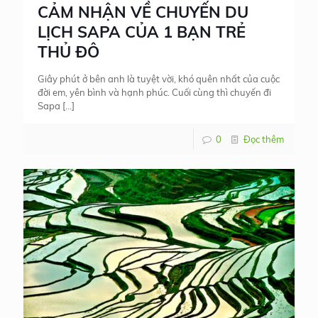
CẢM NHẬN VỀ CHUYẾN DU
LỊCH SAPA CỦA 1 BẠN TRẺ
THỦ ĐÔ
Giây phút ở bên anh là tuyệt vời, khó quên nhất của cuộc
đời em, yên bình và hạnh phúc. Cuối cùng thì chuyến đi
Sapa
[…]
0
Đọc thêm