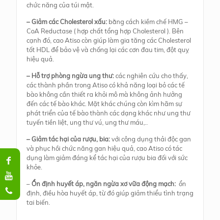
chức năng của túi mật.
– Giảm các Cholesterol xấu:
bằng cách kiềm chế HMG –
CoA Reductase ( hợp chất tổng hợp Cholesterol ). Bên
cạnh đó, cao Atiso còn giúp làm gia tăng các Cholesterol
tốt HDL để bảo vệ và chống lại các cơn đau tim, đột quỵ
hiệu quả.
– Hỗ trợ phòng ngừa ung thư:
các nghiên cứu cho thấy,
các thành phần trong Atiso có khả năng loại bỏ các tế
bào không cần thiết ra khỏi mô mà không ảnh hưởng
đến các tế bào khác. Mặt khác chúng còn kìm hãm sự
phát triển của tế bào thành các dạng khác như ung thư
tuyến tiền liệt, ung thư vú, ung thư máu,..
– Giảm tác hại của rượu, bia:
với công dụng thải độc gan
và phục hồi chức năng gan hiệu quả, cao Atiso có tác
dụng làm giảm đáng kể tác hại của rượu bia đối với sức
khỏe.
–
Ổn định huyết áp, ngăn ngừa xơ vữa động mạch:
ổn
định, điều hòa huyết áp, từ đó giúp giảm thiểu tình trạng
tai biến.