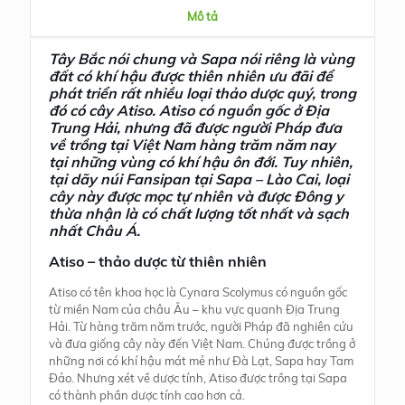
Mô tả
Tây Bắc nói chung và Sapa nói riêng là vùng
đất có khí hậu được thiên nhiên ưu đãi để
phát triển rất nhiều loại thảo dược quý, trong
đó có cây Atiso. Atiso có nguồn gốc ở Địa
Trung Hải, nhưng đã được người Pháp đưa
về trồng tại Việt Nam hàng trăm năm nay
tại những vùng có khí hậu ôn đới. Tuy nhiên,
tại dãy núi Fansipan tại Sapa – Lào Cai, loại
cây này được mọc tự nhiên và được Đông y
thừa nhận là có chất lượng tốt nhất và sạch
nhất Châu Á.
Atiso – thảo dược từ thiên nhiên
Atiso có tên khoa học là Cynara Scolymus có nguồn gốc
từ miền Nam của châu Âu – khu vực quanh Địa Trung
Hải. Từ hàng trăm năm trước, người Pháp đã nghiên cứu
và đưa giống cây này đến Việt Nam. Chúng được trồng ở
những nơi có khí hậu mát mẻ như Đà Lạt, Sapa hay Tam
Đảo. Nhưng xét về dược tính, Atiso được trồng tại Sapa
có thành phần dược tính cao hơn cả.