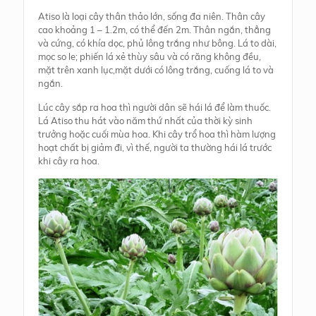
Atiso là loại cây thân thảo lớn, sống đa niên. Thân cây
cao khoảng 1 – 1.2m, có thể đến 2m. Thân ngắn, thẳng
và cứng, có khía dọc, phủ lông trắng như bông. Lá to dài,
mọc so le; phiến lá xẻ thùy sâu và có răng không đều,
mặt trên xanh lục,mặt dưới có lông trắng, cuống lá to và
ngắn.
Lúc cây sắp ra hoa thì người dân sẽ hái lá để làm thuốc.
Lá Atiso thu hát vào năm thứ nhất của thời kỳ sinh
trưởng hoặc cuối mùa hoa. Khi cây trổ hoa thì hàm lượng
hoạt chất bị giảm đi, vì thế, người ta thường hái lá trước
khi cây ra hoa.