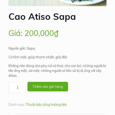
Cao Atiso Sapa
200,000
₫
Nguồn gốc: Sapa.
Có tính mát, giúp thanh nhiệt, giải độc
Không nên dùng cho phụ nữ có thai, cho con bú, những người bị
tắc ống mật, sỏi mật, những người có tiền sử bị dị ứng với cây
Atiso.
Cao
Thêm vào giỏ hàng
Atiso
Sapa
số
lượng
Danh mục:
Thuốc bắc rừng hoàng liên