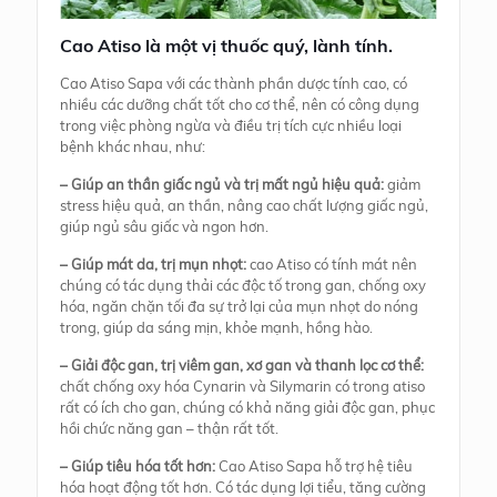
Cao Atiso là một vị thuốc quý, lành tính.
Cao Atiso Sapa với các thành phần dược tính cao, có
nhiều các dưỡng chất tốt cho cơ thể, nên có công dụng
trong việc phòng ngừa và điều trị tích cực nhiều loại
bệnh khác nhau, như:
– Giúp an thần giấc ngủ và trị mất ngủ hiệu quả:
giảm
stress hiệu quả, an thần, nâng cao chất lượng giấc ngủ,
giúp ngủ sâu giấc và ngon hơn.
– Giúp mát da, trị mụn nhọt:
cao Atiso có tính mát nên
chúng có tác dụng thải các độc tố trong gan, chống oxy
hóa, ngăn chặn tối đa sự trở lại của mụn nhọt do nóng
trong, giúp da sáng mịn, khỏe mạnh, hồng hào.
– Giải độc gan, trị viêm gan, xơ gan và thanh lọc cơ thể:
chất chống oxy hóa Cynarin và Silymarin có trong atiso
rất có ích cho gan, chúng có khả năng giải độc gan, phục
hồi chức năng gan – thận rất tốt.
– Giúp tiêu hóa tốt hơn:
Cao Atiso Sapa hỗ trợ hệ tiêu
hóa hoạt động tốt hơn. Có tác dụng lợi tiểu, tăng cường