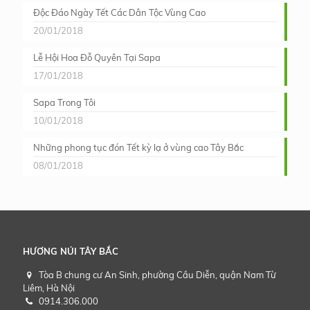
Độc Đáo Ngày Tết Các Dân Tộc Vùng Cao
20/01/2018
Lễ Hội Hoa Đỗ Quyên Tại Sapa
17/01/2018
Sapa Trong Tôi
10/01/2018
Những phong tục đón Tết kỳ lạ ở vùng cao Tây Bắc
08/01/2018
HƯƠNG NÚI TÂY BẮC
Tòa B chung cư An Sinh, phường Cầu Diễn, quận Nam Từ
Liêm, Hà Nội
0914.306.000