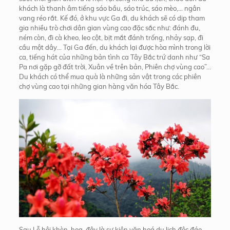
khách là thanh âm tiếng sáo bầu, sáo trúc, sáo mèo,… ngân
vang réo rắt. Kế đó, ở khu vực Ga đi, du khách sẽ có dịp tham
gia nhiều trò chơi dân gian vùng cao đặc sắc như: đánh đu,
ném còn, đi cà kheo, leo cột, bịt mắt đánh trống, nhảy sạp, đi
cầu một dây… Tại Ga đến, du khách lại được hòa mình trong lời
ca, tiếng hát của những bản tình ca Tây Bắc trứ danh như “Sa
Pa nơi gặp gỡ đất trời, Xuân về trên bản, Phiên chợ vùng cao”…
Du khách có thể mua quà là những sản vật trong các phiên
chợ vùng cao tại những gian hàng văn hóa Tây Bắc.
Sau Lễ hội khèn, hoa, đây là sự kiện văn hoá du lịch độc đáo,