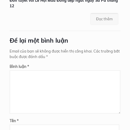
Đón tuyết với Lễ Hội Mùa Đông đẹp ngất ngây Sa Pa tháng
12
Đọc thêm
Để lại một bình luận
Email của bạn sẽ không được hiển thị công khai.
Các trường bắt
buộc được đánh dấu
*
Bình luận
*
Tên
*