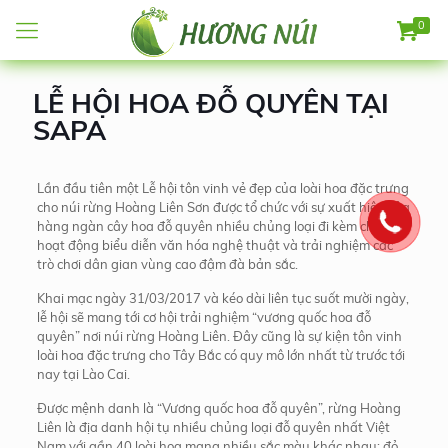
0
LỄ HỘI HOA ĐỖ QUYÊN TẠI
SAPA
Lần đầu tiên một Lễ hội tôn vinh vẻ đẹp của loài hoa đặc trưng
cho núi rừng Hoàng Liên Sơn được tổ chức với sự xuất hiện của
hàng ngàn cây hoa đỗ quyên nhiều chủng loại đi kèm chuỗi
hoạt động biểu diễn văn hóa nghệ thuật và trải nghiệm các
trò chơi dân gian vùng cao đậm đà bản sắc.
Khai mạc ngày 31/03/2017 và kéo dài liên tục suốt mười ngày,
lễ hội sẽ mang tới cơ hội trải nghiệm “vương quốc hoa đỗ
quyên” nơi núi rừng Hoàng Liên. Đây cũng là sự kiện tôn vinh
loài hoa đặc trưng cho Tây Bắc có quy mô lớn nhất từ trước tới
nay tại Lào Cai.
Được mệnh danh là “Vương quốc hoa đỗ quyên”, rừng Hoàng
Liên là địa danh hội tụ nhiều chủng loại đỗ quyên nhất Việt
Nam với gần 40 loài hoa mang nhiều sắc màu khác nhau: đỏ,