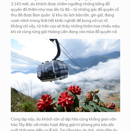
3.143 mét, du khách được chiêm ngưỡng những bông đỗ
quyên đỏ thắm như mọc lên từ đá – từ những gốc đỗ quyên cổ
thụ đã được Ban quản lý khu du lịch bảo tồn, gìn giữ, đang
vươn mình trong thời tiết khắc nghiệt để bung nở rực rỡ.
Không chỉ vậy, từ trên cao sẽ thấy những thảm hoa nhiều màu
khi cả vùng rừng già Hoàng Liên đang vào mùa đỗ quyên nở.
Cùng dịp này, du khách còn có dịp hòa cùng không gian văn
hóa Tây Bắc với nhiều hoạt động giải trí phong phú kéo dài
suốt thời gian diễn ra lễ hội. Tại cổng khu du lịch, chào đón du